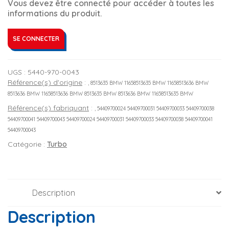
Vous devez être connecté pour accéder à toutes les
informations du produit.
SE CONNECTER
UGS :
5440-970-0043
Référence(s) d'origine
:
, 8513635 BMW 11658513635 BMW 11658513636 BMW
8513636 BMW 11658513636 BMW 8513635 BMW 8513636 BMW 11658513635 BMW
Référence(s) fabriquant
:
, 54409700024 54409700031 54409700033 54409700038
54409700041 54409700043 54409700024 54409700031 54409700033 54409700038 54409700041
54409700043
Catégorie :
Turbo
Description
Description