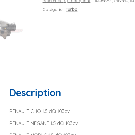
Référence(s) fabriquant
:
, 8200588232 , 7711368842, 14
Catégorie :
Turbo
Description
RENAULT CLIO 1.5 dCi 103cv
RENAULT MEGANE 1.5 dCi 103cv