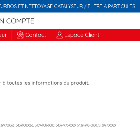
TURBOS ET NETTOYAGE CATALYSEUR / FILTRE À PARTICULES
N COMPTE
eur
Contact
Espace Client
à toutes les informations du produit.
4399700066, 54399880066, 5439-988-0080, 5439-970-0080, 5439-998-0080, 54399700080,