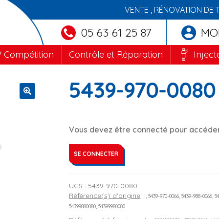
VENTE , RÉNOVATION DE 
05 63 61 25 87
MO
 Compétition
Contrôle et Réparation
Inject
5439-970-0080
🔍
Vous devez être connecté pour accéder 
SE CONNECTER
UGS :
5439-970-0080
Référence(s) d'origine
:
, 5439-970-0066, 5439-988-0066, 5
54399880080, 54399980080