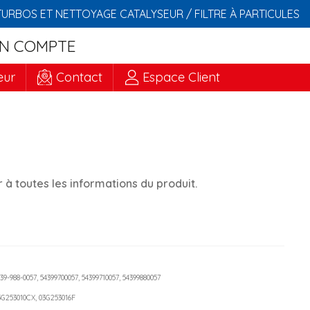
TURBOS ET NETTOYAGE CATALYSEUR / FILTRE À PARTICULES
N COMPTE
eur
Contact
Espace Client
à toutes les informations du produit.
5439-988-0057, 54399700057, 54399710057, 54399880057
03G253010CX, 03G253016F