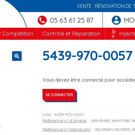
VENTE , RÉNOVATION DE 
05 63 61 25 87
MO
 Compétition
Contrôle et Réparation
Inject
5439-970-0057
🔍
Vous devez être connecté pour accéder 
SE CONNECTER
UGS :
5439-970-0057
Référence(s) d'origine
:
, 5439-970-0057, 5439-971-0057, 
Référence(s) fabriquant
:
, 03G253016FX, 03G253010C, 