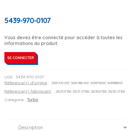
5439-970-0107
Vous devez être connecté pour accéder à toutes les
informations du produit.
SE CONNECTER
UGS :
5439-970-0107
Référence(s) d'origine
:
, 5439-970-0107, 5439-988-0107, 54399700107, 54399880107
Référence(s) fabriquant
:
, 282312F300, 28231-2F300, 282302F300, 28230-2F300
Catégorie :
Turbo
Description