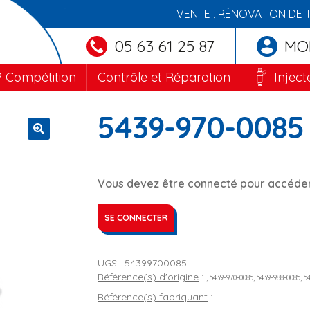
VENTE , RÉNOVATION DE 
05 63 61 25 87
MO
 Compétition
Contrôle et Réparation
Inject
5439-970-0085
🔍
Vous devez être connecté pour accéder 
SE CONNECTER
UGS :
54399700085
Référence(s) d'origine
:
, 5439-970-0085, 5439-988-0085, 
Référence(s) fabriquant
: