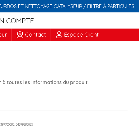
TURBOS ET NETTOYAGE CATALYSEUR / FILTRE À PARTICULES
N COMPTE
eur
Contact
Espace Client
à toutes les informations du produit.
54399700085, 54399880085