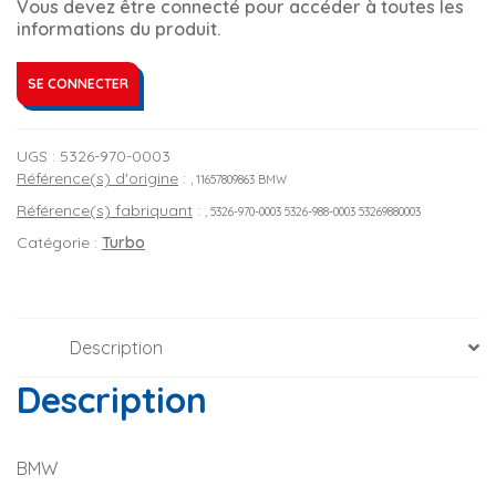
Vous devez être connecté pour accéder à toutes les
informations du produit.
SE CONNECTER
UGS :
5326-970-0003
Référence(s) d'origine
:
, 11657809863 BMW
Référence(s) fabriquant
:
, 5326-970-0003 5326-988-0003 53269880003
Catégorie :
Turbo
Description
Description
BMW