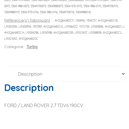
0065, 5304-970-0069, 5304-988-0069, 53049700069, 53049880069, KK15304-970-0069, 5304-970-
0073, 5304-988-0073, 53049700073, 53049880073, 5304-970-0115, 5304-988-0115, 53049700115,
53049880115, 5304-970-0116, 5304-988-0116, 53049700116, 53049880116
Référence(s) fabriquant
:
, 4H2Q6K682CF, 1334916, 1354257, 4H2Q6K682CB,
LR003356, LR005954, 1357581, 4H2Q6K682CG, LR006422, 1372734, LR005846, 4H2Q6K682CJ,
4H2Q6K682CH, LR004286, LR010188, 4H2Q6K682DB, LR021637, LR008838, 4H2Q6K682CL,
LR021042, 4H2Q6K682DC
Catégorie :
Turbo
Description
Description
FORD / LAND ROVER 2.7 TDV6 190CV