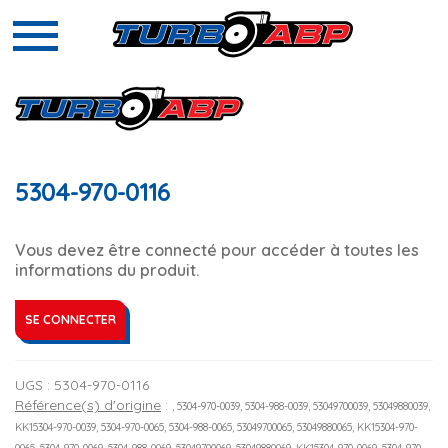
5304-970-0116
Vous devez être connecté pour accéder à toutes les
informations du produit.
SE CONNECTER
UGS :
5304-970-0116
Référence(s) d'origine
:
, 5304-970-0039, 5304-988-0039, 53049700039, 53049880039,
KK15304-970-0039, 5304-970-0065, 5304-988-0065, 53049700065, 53049880065, KK15304-970-