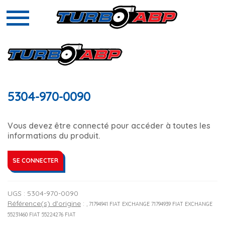
5304-970-0090
Vous devez être connecté pour accéder à toutes les
informations du produit.
SE CONNECTER
UGS :
5304-970-0090
Référence(s) d'origine
:
, 71794941 FIAT EXCHANGE 71794939 FIAT EXCHANGE
55231460 FIAT 55224276 FIAT