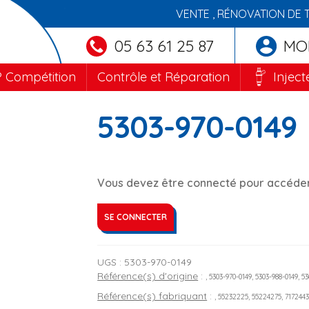
VENTE , RÉNOVATION DE 
05 63 61 25 87
MO
 Compétition
Contrôle et Réparation
Inject
5303-970-0149
Vous devez être connecté pour accéder 
SE CONNECTER
UGS :
5303-970-0149
Référence(s) d'origine
:
, 5303-970-0149, 5303-988-0149, 5
Référence(s) fabriquant
:
, 55232225, 55224275, 7172443