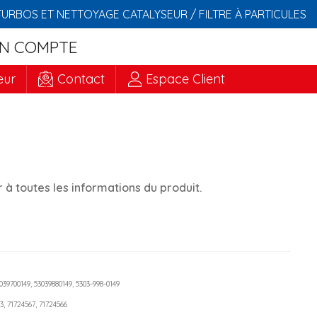
TURBOS ET NETTOYAGE CATALYSEUR / FILTRE À PARTICULES
N COMPTE
eur
Contact
Espace Client
à toutes les informations du produit.
3039700149, 53039880149, 5303-998-0149
3, 71724567, 71724566