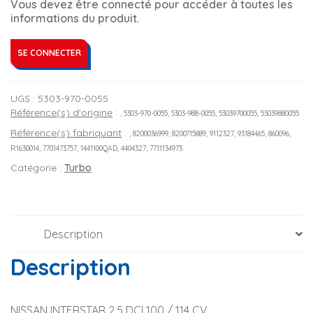
Vous devez être connecté pour accéder à toutes les
informations du produit.
SE CONNECTER
UGS :
5303-970-0055
Référence(s) d'origine
:
, 5303-970-0055, 5303-988-0055, 53039700055, 53039880055
Référence(s) fabriquant
:
, 8200036999, 8200715889, 9112327, 93184465, 860096,
R1630014, 7701473757, 1441100QAD, 4404327, 7711134973
Catégorie :
Turbo
Description
Description
NISSAN INTERSTAR 2.5 DCI 100 / 114 CV