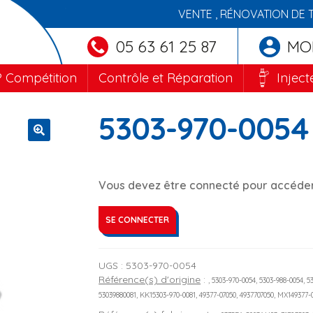
VENTE , RÉNOVATION DE 
05 63 61 25 87
MO
 Compétition
Contrôle et Réparation
Inject
5303-970-0054
🔍
Vous devez être connecté pour accéder 
SE CONNECTER
UGS :
5303-970-0054
Référence(s) d'origine
:
, 5303-970-0054, 5303-988-0054, 
53039880081, KK15303-970-0081, 49377-07050, 4937707050, MX149377-0