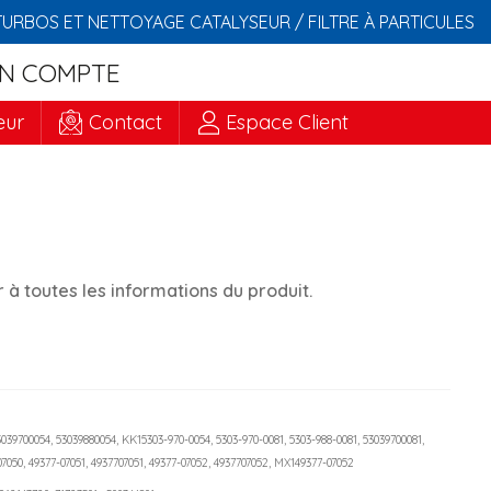
TURBOS ET NETTOYAGE CATALYSEUR / FILTRE À PARTICULES
N COMPTE
eur
Contact
Espace Client
à toutes les informations du produit.
53039700054, 53039880054, KK15303-970-0054, 5303-970-0081, 5303-988-0081, 53039700081,
7050, 49377-07051, 4937707051, 49377-07052, 4937707052, MX149377-07052