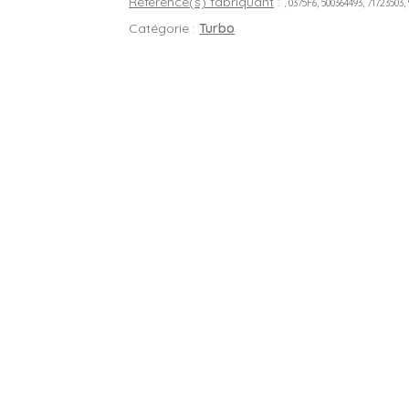
Référence(s) fabriquant
:
, 0375F6, 500364493, 71723503,
Catégorie :
Turbo