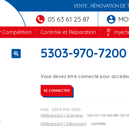
VENTE , RÉNOVATION DE 
05 63 61 25 87
MO
 Compétition
Contrôle et Réparation
Inject
5303-970-7200
🔍
Vous devez être connecté pour accéder 
SE CONNECTER
UGS :
5303-970-7200
Référence(s) d'origine
:
, 5303-970-7200 5303-988-7200 5
Référence(s) fabriquant
:
, 2660900080