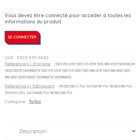
Vous devez être connecté pour accéder à toutes les
informations du produit.
SE CONNECTER
UGS :
5303-970-0830
Référence(s) d'origine
:
, 5303-950-0209 5303-970-0578 5303-988-0578 53039500209
53039700578 53039880578 5303-970-0578 5303-970-0830 5303-988-0578 5303-988-0830 5303-
988-0830 53039700830 53039880578 53039880830
Référence(s) fabriquant
:
, 9813852580-A PSA 1647284780 PSA 9813852580 PSA
39192914 OPEL 1647284680 PSA 9813852580 PSA
Catégorie :
Turbo
Description