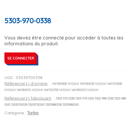
5303-970-0338
Vous devez être connecté pour accéder à toutes les
informations du produit.
SE CONNECTER
UGS :
53039700338
Référence(s) d'origine
:
, 144118X00B NISSAN 144118X01B NISSAN 144115X30B
NISSAN 144118X01D NISSAN 144115X31B NISSAN 144118X02D NISSAN
Référence(s) fabriquant
:
, 5303-970-0338 5303-970-0345 5303-988-0338 5303-988-
0345 53039700338 53039700345 53039880338 53039880345
Catégorie :
Turbo