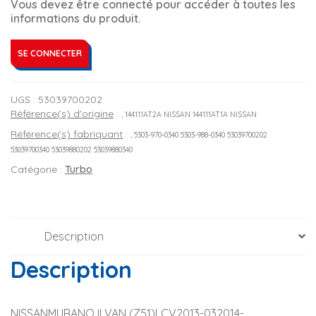
Vous devez être connecté pour accéder à toutes les
informations du produit.
SE CONNECTER
UGS :
53039700202
Référence(s) d'origine
:
, 144111AT2A NISSAN 144111AT1A NISSAN
Référence(s) fabriquant
:
, 5303-970-0340 5303-988-0340 53039700202
53039700340 53039880202 53039880340
Catégorie :
Turbo
Description
Description
NISSANMURANO II VAN (Z51)LCV2013-032014-