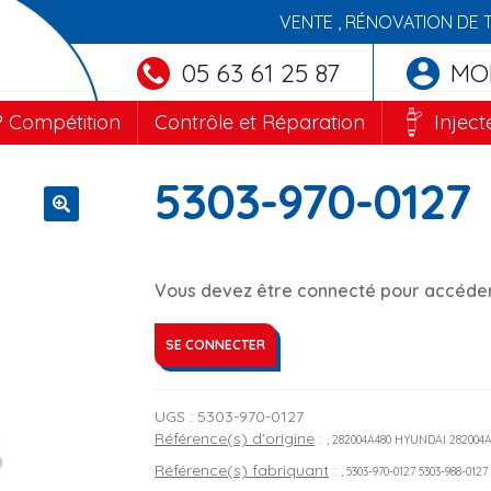
VENTE , RÉNOVATION DE 
05 63 61 25 87
MO
 Compétition
Contrôle et Réparation
Inject
5303-970-0127
🔍
Vous devez être connecté pour accéder 
SE CONNECTER
UGS :
5303-970-0127
Référence(s) d'origine
:
, 282004A480 HYUNDAI 282004
Référence(s) fabriquant
:
, 5303-970-0127 5303-988-0127