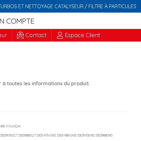
TURBOS ET NETTOYAGE CATALYSEUR / FILTRE À PARTICULES
N COMPTE
eur
Contact
Espace Client
à toutes les informations du produit.
A480 HYUNDAI
 53039700127 53039880127 5303-970-0145 5303-988-0145 53039700145 53039880145