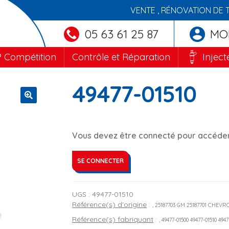
VENTE , RÉNOVATION DE 
05 63 61 25 87
MO
 Compétition
Contrôle et Réparation
Inject
49477-01510
🔍
Vous devez être connecté pour accéder 
SE CONNECTER
UGS :
49477-01510
Référence(s) d'origine
:
, 25187703 GM 25187701 CHEVR
Référence(s) fabriquant
:
, 49477-01500 49477-01510 494