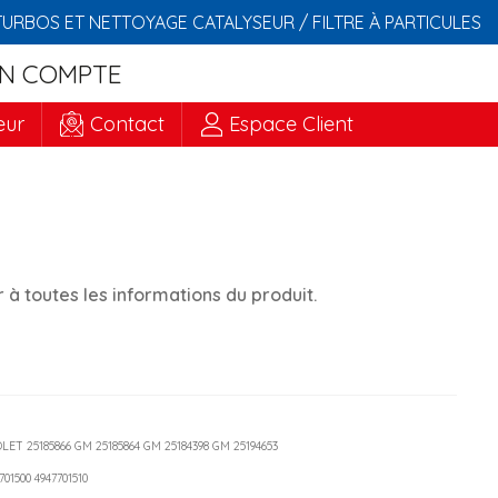
TURBOS ET NETTOYAGE CATALYSEUR / FILTRE À PARTICULES
N COMPTE
eur
Contact
Espace Client
à toutes les informations du produit.
OLET 25185866 GM 25185864 GM 25184398 GM 25194653
7701500 4947701510