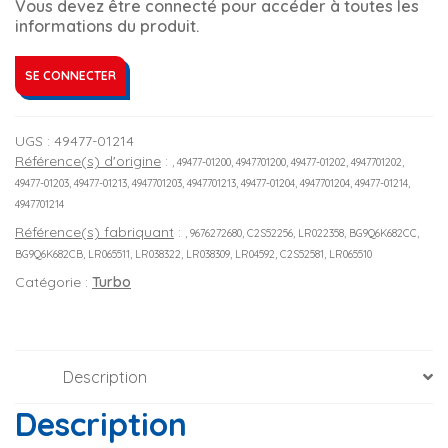
Vous devez être connecté pour accéder à toutes les
informations du produit.
SE CONNECTER
UGS :
49477-01214
Référence(s) d'origine
:
, 49477-01200, 4947701200, 49477-01202, 4947701202,
49477-01203, 49477-01213, 4947701203, 4947701213, 49477-01204, 4947701204, 49477-01214,
4947701214
Référence(s) fabriquant
:
, 9676272680, C2S52256, LR022358, BG9Q6K682CC,
BG9Q6K682CB, LR065511, LR038322, LR038309, LR04592, C2S52581, LR065510
Catégorie :
Turbo
Description
Description