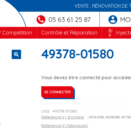
VENTE , RÉNOVATION DE 
05 63 61 25 87
MO
 Compétition
Contrôle et Réparation
Inject
49378-01580
🔍
Vous devez être connecté pour accéder 
SE CONNECTER
UGS :
49378-01580
Référence(s) d'origine
:
, 49378-01580, 4937801580, 49T78
Référence(s) fabriquant
: