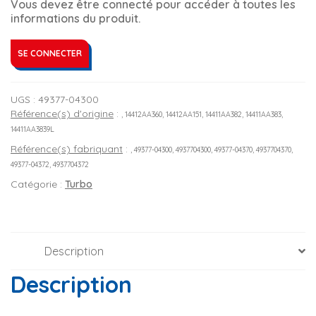
Vous devez être connecté pour accéder à toutes les
informations du produit.
SE CONNECTER
UGS :
49377-04300
Référence(s) d'origine
:
, 14412AA360, 14412AA151, 14411AA382, 14411AA383,
14411AA3839L
Référence(s) fabriquant
:
, 49377-04300, 4937704300, 49377-04370, 4937704370,
49377-04372, 4937704372
Catégorie :
Turbo
Description
Description