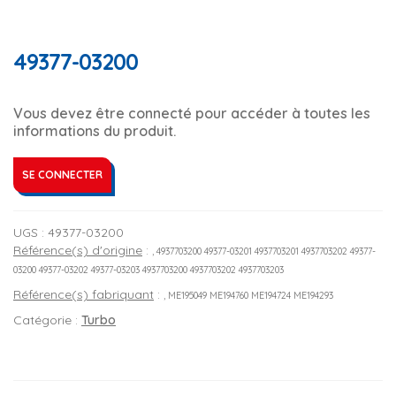
49377-03200
Vous devez être connecté pour accéder à toutes les
informations du produit.
SE CONNECTER
UGS :
49377-03200
Référence(s) d'origine
:
, 4937703200 49377-03201 4937703201 4937703202 49377-
03200 49377-03202 49377-03203 4937703200 4937703202 4937703203
Référence(s) fabriquant
:
, ME195049 ME194760 ME194724 ME194293
Catégorie :
Turbo