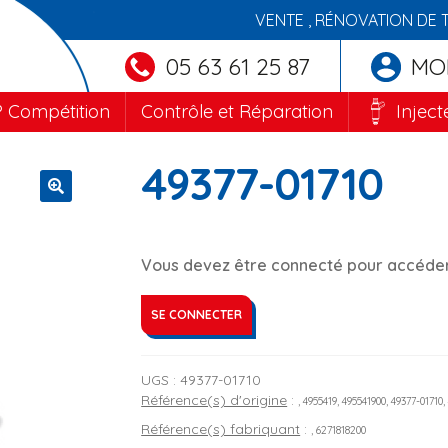
VENTE , RÉNOVATION DE 
05 63 61 25 87
MO
 Compétition
Contrôle et Réparation
Inject
49377-01710
🔍
Vous devez être connecté pour accéder 
SE CONNECTER
UGS :
49377-01710
Référence(s) d'origine
:
, 4955419, 495541900, 49377-01710,
Référence(s) fabriquant
:
, 6271818200