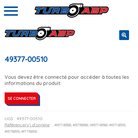
🔍
49377-00510
Vous devez être connecté pour accéder à toutes les
informations du produit.
SE CONNECTER
UGS :
49377-00510
Référence(s) d'origine
:
, 49377-00500, 4937700500, 149377-00500, 49377-00510,
4937700510, 49T7700510