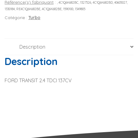
Référence(s) fabriquant
:
, 4C1Q6K682BC, 1327526, 4C1Q6K682BD, 40605027,
1330184, RE4C1Q6K682BE, 4C1Q6K682BE, 1590100, 1349805
Catégorie :
Turbo
Description
Description
FORD TRANSIT 2.4 TDCI 137CV