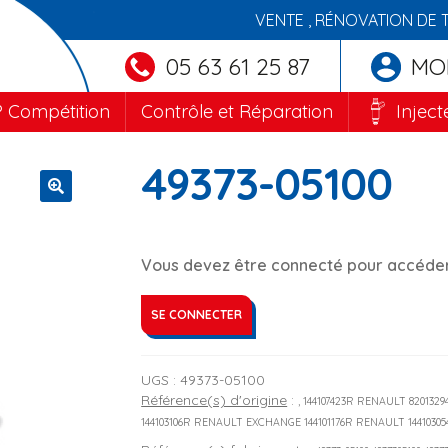
VENTE , RÉNOVATION DE 
05 63 61 25 87
MO
 Compétition
Contrôle et Réparation
Inject
49373-05100
🔍
Vous devez être connecté pour accéder 
SE CONNECTER
UGS :
49373-05100
Référence(s) d'origine
:
, 144107423R RENAULT 820132
144103106R RENAULT EXCHANGE 144101176R RENAULT 1441030