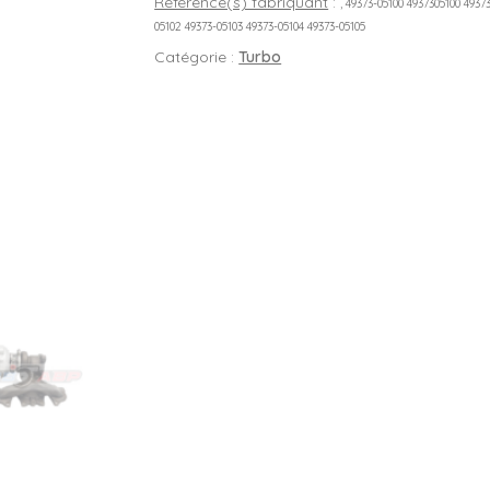
Référence(s) fabriquant
:
, 49373-05100 4937305100 4937
05102 49373-05103 49373-05104 49373-05105
Catégorie :
Turbo