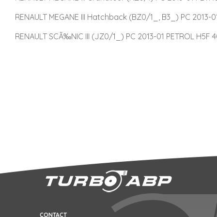
RENAULT MEGANE III Hatchback (BZ0/1_, B3_) PC 2013-01
RENAULT SCÃ‰NIC III (JZ0/1_) PC 2013-01 PETROL H5F 40
CONTACT