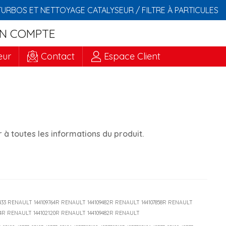
TURBOS ET NETTOYAGE CATALYSEUR / FILTRE À PARTICULES
N COMPTE
eur
Contact
Espace Client
à toutes les informations du produit.
9433 RENAULT 144109764R RENAULT 144109482R RENAULT 144107858R RENAULT
54R RENAULT 144102120R RENAULT 144109482R RENAULT