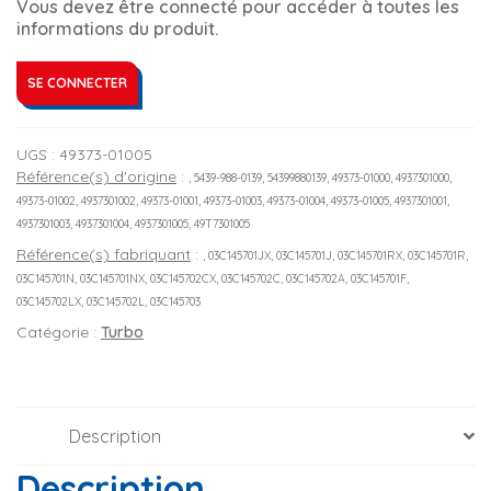
Vous devez être connecté pour accéder à toutes les
informations du produit.
SE CONNECTER
UGS :
49373-01005
Référence(s) d'origine
:
, 5439-988-0139, 54399880139, 49373-01000, 4937301000,
49373-01002, 4937301002, 49373-01001, 49373-01003, 49373-01004, 49373-01005, 4937301001,
4937301003, 4937301004, 4937301005, 49T7301005
Référence(s) fabriquant
:
, 03C145701JX, 03C145701J, 03C145701RX, 03C145701R,
03C145701N, 03C145701NX, 03C145702CX, 03C145702C, 03C145702A, 03C145701F,
03C145702LX, 03C145702L, 03C145703
Catégorie :
Turbo
Description
Description