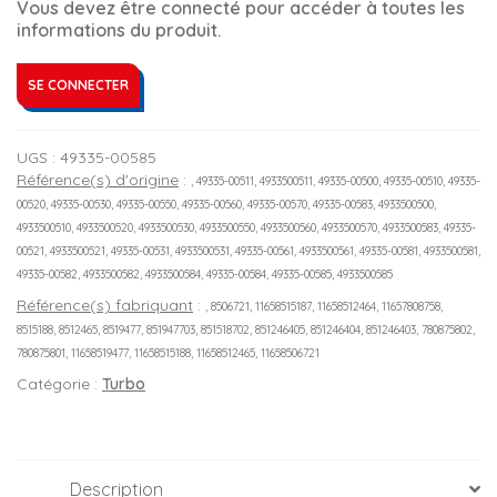
Vous devez être connecté pour accéder à toutes les
informations du produit.
SE CONNECTER
UGS :
49335-00585
Référence(s) d'origine
:
, 49335-00511, 4933500511, 49335-00500, 49335-00510, 49335-
00520, 49335-00530, 49335-00550, 49335-00560, 49335-00570, 49335-00583, 4933500500,
4933500510, 4933500520, 4933500530, 4933500550, 4933500560, 4933500570, 4933500583, 49335-
00521, 4933500521, 49335-00531, 4933500531, 49335-00561, 4933500561, 49335-00581, 4933500581,
49335-00582, 4933500582, 4933500584, 49335-00584, 49335-00585, 4933500585
Référence(s) fabriquant
:
, 8506721, 11658515187, 11658512464, 11657808758,
8515188, 8512465, 8519477, 851947703, 851518702, 851246405, 851246404, 851246403, 780875802,
780875801, 11658519477, 11658515188, 11658512465, 11658506721
Catégorie :
Turbo
Description