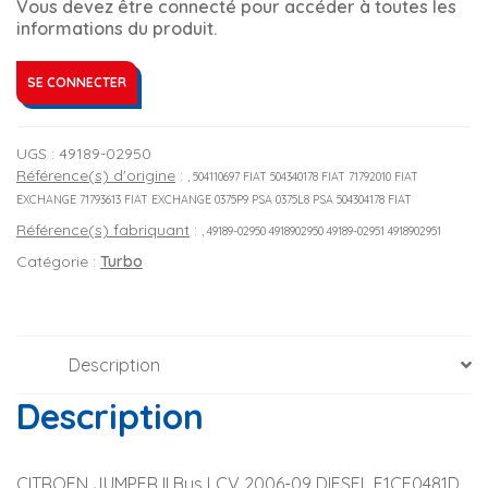
Vous devez être connecté pour accéder à toutes les
informations du produit.
SE CONNECTER
UGS :
49189-02950
Référence(s) d'origine
:
, 504110697 FIAT 504340178 FIAT 71792010 FIAT
EXCHANGE 71793613 FIAT EXCHANGE 0375P9 PSA 0375L8 PSA 504304178 FIAT
Référence(s) fabriquant
:
, 49189-02950 4918902950 49189-02951 4918902951
Catégorie :
Turbo
Description
Description
CITROEN JUMPER II Bus LCV 2006-09 DIESEL F1CE0481D 