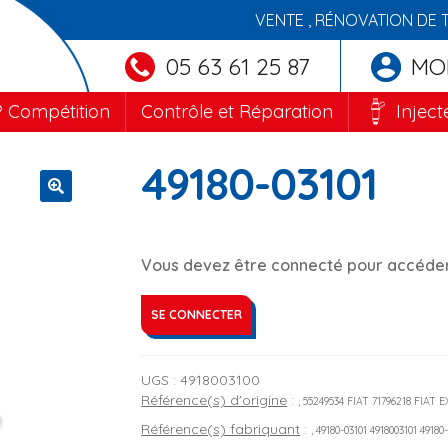
VENTE , RÉNOVATION DE 
05 63 61 25 87
MO
 Compétition
Contrôle et Réparation
Inject
49180-03101
🔍
Vous devez être connecté pour accéder 
SE CONNECTER
UGS :
4918003100
Référence(s) d'origine
:
, 55249534 FIAT 71796218 FIAT
Référence(s) fabriquant
:
, 49180-03101 4918003101 49180