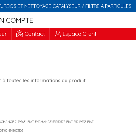
TURBOS ET NETTOYAGE CATALYSEUR / FILTRE À PARTICULES
N COMPTE
eur
Contact
Espace Client
à toutes les informations du produit.
 EXCHANGE 71795631 FIAT EXCHANGE 55250572 FIAT 55249538 FIAT
-03102 4918003102