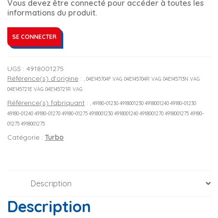
Vous devez être connecté pour accéder à toutes les
informations du produit.
SE CONNECTER
UGS :
4918001275
Référence(s) d'origine
:
, 04E145704F VAG 04E145704R VAG 04E145713N VAG
04E145721E VAG 04E145721R VAG
Référence(s) fabriquant
:
, 49180-01230 4918001230 4918001240 49180-01230
49180-01240 49180-01270 49180-01275 4918001230 4918001240 4918001270 4918001275 49180-
01275 4918001275
Catégorie :
Turbo
Description
Description