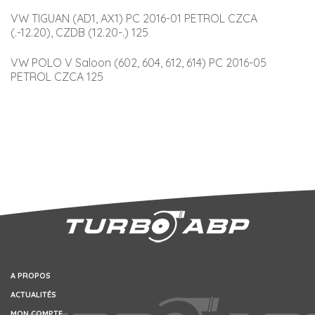
VW TIGUAN (AD1, AX1) PC 2016-01 PETROL CZCA 
(.-12.20), CZDB (12.20-.) 125
VW POLO V Saloon (602, 604, 612, 614) PC 2016-05 
PETROL CZCA 125
A PROPOS
ACTUALITÉS
MON COMPTE