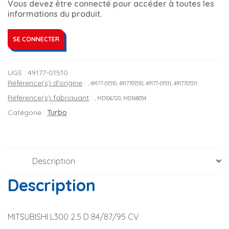
Vous devez être connecté pour accéder à toutes les
informations du produit.
SE CONNECTER
UGS :
49177-01510
Référence(s) d'origine
:
, 49177-01510, 4917701510, 49177-01511, 4917701511
Référence(s) fabriquant
:
, MD106720, MD168054
Catégorie :
Turbo
Description
Description
MITSUBISHI L300 2.5 D 84/87/95 CV