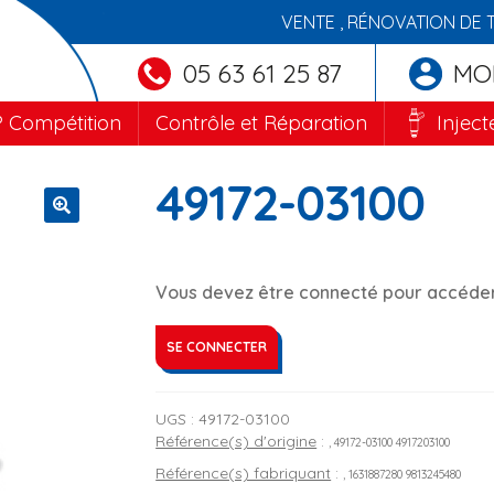
VENTE , RÉNOVATION DE 
05 63 61 25 87
MO
 Compétition
Contrôle et Réparation
Inject
49172-03100
🔍
Vous devez être connecté pour accéder 
SE CONNECTER
UGS :
49172-03100
Référence(s) d'origine
:
, 49172-03100 4917203100
Référence(s) fabriquant
:
, 1631887280 9813245480