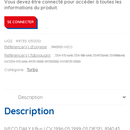
Vous devez être connecté pour accéder à toutes les
informations du produit.
SE CONNECTER
UGS :
49135-05000
Référence(s) d'origine
:
, 99450703 IVECO
Référence(s) fabriquant
:
, 5314-970-6446 5314-988-6446 53149706446 53149886446
KK15314-970-6446 49135-05000 4913505000 MX149135-05000
Catégorie :
Turbo
Description
Description
IVECO DAILY II Bus LCV 1996-05 1999-05 DIESEL 8140.43. 