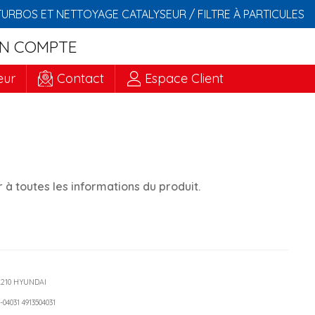
TURBOS ET NETTOYAGE CATALYSEUR / FILTRE À PARTICULES
N COMPTE
eur
Contact
Espace Client
à toutes les informations du produit.
A210 HYUNDAI
5-04031 4913504031