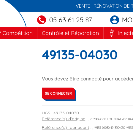
VENTE , RÉNOVATION DE 
05 63 61 25 87
MO
 Compétition
Contrôle et Réparation
Inject
49135-04030
Vous devez être connecté pour accéder 
SE CONNECTER
UGS :
49135-04030
Référence(s) d'origine
:
, 282004A210 HYUNDAI 282004
Référence(s) fabriquant
:
, 49135-04030 4913504030 4913