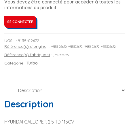
Vous devez être connecté pour accéder à toutes les
informations du produit.
SE CONNECTER
UGS :
49135-02672
Référence(s) d'origine
:
, 49135-02670, 4913502670, 49135-02672, 4913502672
Référence(s) fabriquant
:
, MR597925
Catégorie :
Turbo
Description
Description
HYUNDAI GALLOPER 2.5 TD 115CV