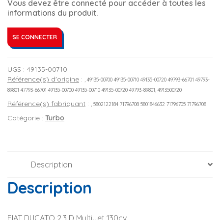
Vous devez être connecté pour accéder à toutes les
informations du produit.
SE CONNECTER
UGS :
49135-00710
Référence(s) d'origine
:
, 49135-00700 49135-00710 49135-00720 49793-66701 49793-
89801 47793-66701 49135-00700 49135-00710 49135-00720 49793-89801, 4913500720
Référence(s) fabriquant
:
, 5802122184 71796708 5801846632 71796705 71796708
Catégorie :
Turbo
Description
Description
FIAT DUCATO 2.3 D MultiJet 130cv