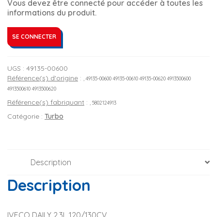
Vous devez être connecté pour accéder à toutes les
informations du produit.
SE CONNECTER
UGS :
49135-00600
Référence(s) d'origine
:
, 49135-00600 49135-00610 49135-00620 4913500600
4913500610 4913500620
Référence(s) fabriquant
:
, 5802124913
Catégorie :
Turbo
Description
Description
IVECO DAILY 2.3L 120/130CV