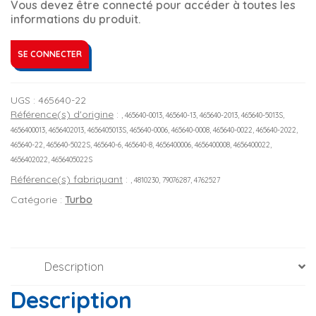
Vous devez être connecté pour accéder à toutes les
informations du produit.
SE CONNECTER
UGS :
465640-22
Référence(s) d'origine
:
, 465640-0013, 465640-13, 465640-2013, 465640-5013S,
4656400013, 4656402013, 4656405013S, 465640-0006, 465640-0008, 465640-0022, 465640-2022,
465640-22, 465640-5022S, 465640-6, 465640-8, 4656400006, 4656400008, 4656400022,
4656402022, 4656405022S
Référence(s) fabriquant
:
, 4810230, 79076287, 4762527
Catégorie :
Turbo
Description
Description