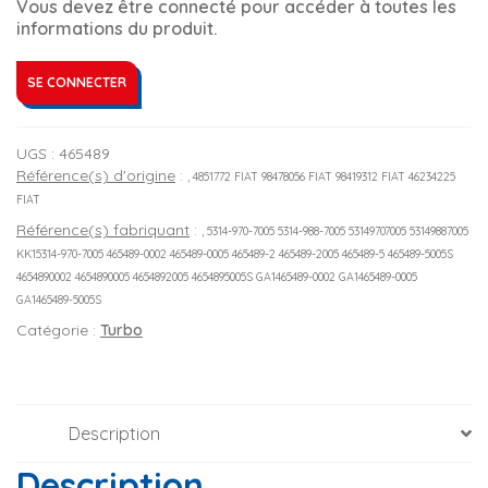
Vous devez être connecté pour accéder à toutes les
informations du produit.
SE CONNECTER
UGS :
465489
Référence(s) d'origine
:
, 4851772 FIAT 98478056 FIAT 98419312 FIAT 46234225
FIAT
Référence(s) fabriquant
:
, 5314-970-7005 5314-988-7005 53149707005 53149887005
KK15314-970-7005 465489-0002 465489-0005 465489-2 465489-2005 465489-5 465489-5005S
4654890002 4654890005 4654892005 4654895005S GA1465489-0002 GA1465489-0005
GA1465489-5005S
Catégorie :
Turbo
Description
Description