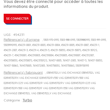
Vous devez être connecté pour accéder à toutes les
informations du produit.
SE CONNECTER
UGS :
454231
Référence(s) d'origine
:
, 5303-970-0193, 5303-988-0193, 53039880193, 5303-991-0193,
53039910193, 454231-0001, 454231-0003, 454231-0004, 454231-0005, 454231-0007, 454231-1,
454231-2007, 454231-3, 454231-4, 454231-5, 454231-5005S, 454231-5007S, 454231-5012S,
454231-7, 4542310001, 4542310003, 4542310004, 4542310005, 4542310007, 4542312007,
4542315005S, 4542315007S, 4542315012S, 761437-0005, 761437-2005, 761437-5, 761437-5005S,
761437-5006S, 7614370005, 7614372005, 7614375005S, 7614375006S, 53039700193
Référence(s) fabriquant
:
, 038145702LX VAG EXCHANGE 038145702L VAG
028145702RX VAG EXCHANGE 028145702RV550 VAG 028145702RV500 VAG
028145702RV225 VAG 028145702R VAG 028145702RV VAG 028145702RV225 VAG
028145702RV500 VAG 028145702R VAG 028145702RV550 VAG 028145702RX VAG
EXCHANGE 038145702L VAG 038145702LX VAG EXCHANGE
Catégorie :
Turbo