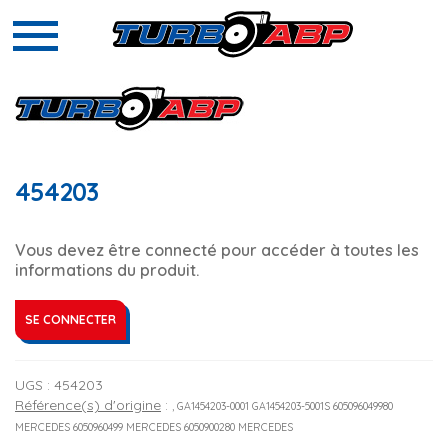
454203
Vous devez être connecté pour accéder à toutes les
informations du produit.
SE CONNECTER
UGS :
454203
Référence(s) d'origine
:
, GA1454203-0001 GA1454203-5001S 605096049980
MERCEDES 6050960499 MERCEDES 6050900280 MERCEDES