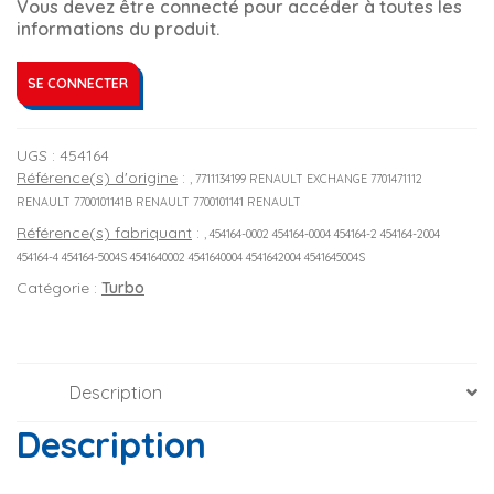
Vous devez être connecté pour accéder à toutes les
informations du produit.
SE CONNECTER
UGS :
454164
Référence(s) d'origine
:
, 7711134199 RENAULT EXCHANGE 7701471112
RENAULT 7700101141B RENAULT 7700101141 RENAULT
Référence(s) fabriquant
:
, 454164-0002 454164-0004 454164-2 454164-2004
454164-4 454164-5004S 4541640002 4541640004 4541642004 4541645004S
Catégorie :
Turbo
Description
Description