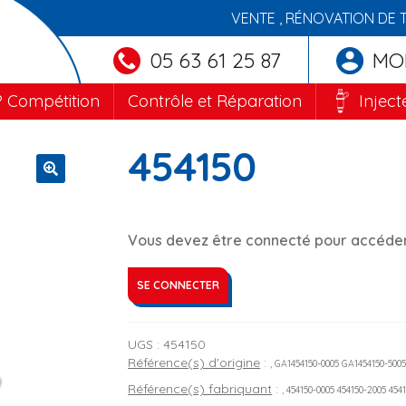
VENTE , RÉNOVATION DE 
05 63 61 25 87
MO
 Compétition
Contrôle et Réparation
Inject
454150
🔍
Vous devez être connecté pour accéder 
SE CONNECTER
UGS :
454150
Référence(s) d'origine
:
, GA1454150-0005 GA1454150-
Référence(s) fabriquant
:
, 454150-0005 454150-2005 454