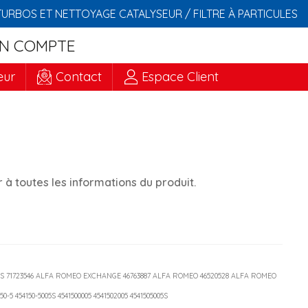
TURBOS ET NETTOYAGE CATALYSEUR / FILTRE À PARTICULES
N COMPTE
eur
Contact
Espace Client
à toutes les informations du produit.
5005S 71723546 ALFA ROMEO EXCHANGE 46763887 ALFA ROMEO 46520528 ALFA ROMEO
150-5 454150-5005S 4541500005 4541502005 4541505005S