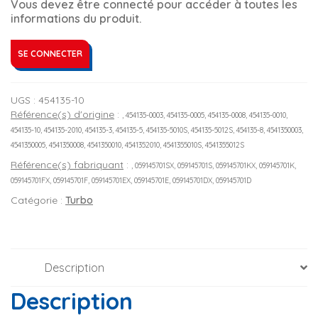
Vous devez être connecté pour accéder à toutes les
informations du produit.
SE CONNECTER
UGS :
454135-10
Référence(s) d'origine
:
, 454135-0003, 454135-0005, 454135-0008, 454135-0010,
454135-10, 454135-2010, 454135-3, 454135-5, 454135-5010S, 454135-5012S, 454135-8, 4541350003,
4541350005, 4541350008, 4541350010, 4541352010, 4541355010S, 4541355012S
Référence(s) fabriquant
:
, 059145701SX, 059145701S, 059145701KX, 059145701K,
059145701FX, 059145701F, 059145701EX, 059145701E, 059145701DX, 059145701D
Catégorie :
Turbo
Description
Description