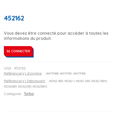
452162
Vous devez être connecté pour accéder à toutes les
informations du produit.
SE CONNECTER
UGS :
452162
Référence(s) d'origine
:
, 144117F408, 144117F401, 144117F400
Référence(s) fabriquant
:
, 452162-0001, 452162-1, 452162-2001, 452162-5001S,
4521620001, 4521622001, 4521625001S
Catégorie :
Turbo