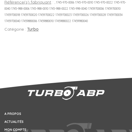
Référence(s) fabriquant
:
, 1745-970-0006 1745-970-0010 1745-970-0022 1745-970-
0040 1745-988-0006 1745-988-0010 1745-988-0022 1745-998-0040 17459700006 17459700010
17459700018 17459700020 17459700022 17459700023 17459700026 17459700028 17459700034
17459700040 17459880006 17459880010 17459880022 17459980040
Catégorie :
Turbo
A PROPOS
ACTUALITÉS
MON COMPTE