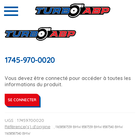
1745-970-0020
Vous devez être connecté pour accéder à toutes les
informations du produit.
SE CONNECTER
UGS :
17459700020
Référence(s) d'origine
:
, 11658587539 BMW 8587539 BMW 8587540 BMW
11658587540 BMW