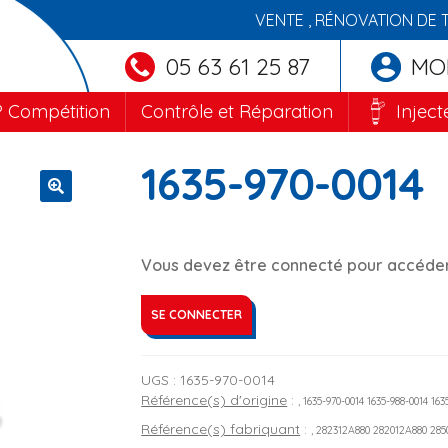
VENTE , RÉNOVATION DE 
05 63 61 25 87
MO
 Compétition
Contrôle et Réparation
Inject
1635-970-0014
🔍
Vous devez être connecté pour accéder 
SE CONNECTER
UGS :
1635-970-0014
Référence(s) d'origine
:
, 1635-970-0014 1635-988-0014 16
Référence(s) fabriquant
:
, 282312A880 282012A880 28