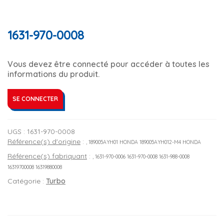
1631-970-0008
Vous devez être connecté pour accéder à toutes les
informations du produit.
SE CONNECTER
UGS :
1631-970-0008
Référence(s) d'origine
:
, 189005AYH01 HONDA 189005AYH012-M4 HONDA
Référence(s) fabriquant
:
, 1631-970-0006 1631-970-0008 1631-988-0008
16319700008 16319880008
Catégorie :
Turbo