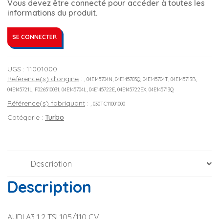
Vous devez être connecté pour accéder à toutes les
informations du produit.
SE CONNECTER
UGS :
11001000
Référence(s) d'origine
:
, 04E145704N, 04E145703Q, 04E145704T, 04E145713B,
04E145721L, F026510031, 04E145704L, 04E145722E, 04E145722EX, 04E145713Q
Référence(s) fabriquant
:
, 030TC11001000
Catégorie :
Turbo
Description
Description
AUDI A3 1.2 TSI 105/110 CV