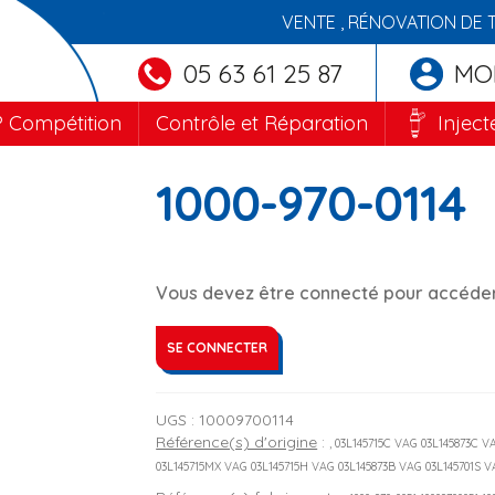
VENTE , RÉNOVATION DE 
05 63 61 25 87
MO
 Compétition
Contrôle et Réparation
Inject
1000-970-0114
Vous devez être connecté pour accéder 
SE CONNECTER
UGS :
10009700114
Référence(s) d'origine
:
, 03L145715C VAG 03L145873C 
03L145715MX VAG 03L145715H VAG 03L145873B VAG 03L145701S 