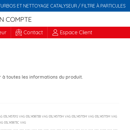
TURBOS ET NETTOYAGE CATALYSEUR / FILTRE À PARTICULES
N COMPTE
eur
Contact
Espace Client
à toutes les informations du produit.
VAG 03L145701S VAG 03L145873B VAG 03L145715H VAG 03L145715M VAG 03L145715M VAG
VAG 03L145873C VAG