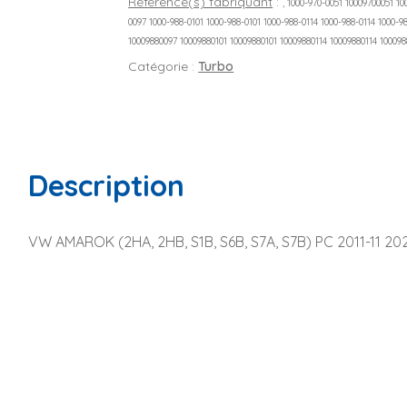
Référence(s) fabriquant
:
, 1000-970-0051 10009700051 1
0097 1000-988-0101 1000-988-0101 1000-988-0114 1000-988-0114 1000-
10009880097 10009880101 10009880101 10009880114 10009880114 1000988
Catégorie :
Turbo
Description
VW AMAROK (2HA, 2HB, S1B, S6B, S7A, S7B) PC 2011-11 2