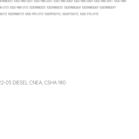
0009880051 1000-988-0051 1000-988-0051 1000-988-0069 1000-988-0069 1000-988-0097 1000-988-
988-0115 1000-988-0115 10009880051 10009880051 10009880069 10009880069 10009880097
0115 10009880115 1000-993-0115 10009930115, 10009700115, 1000-970-0115
022-05 DIESEL CNEA, CSHA 180