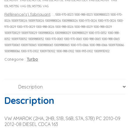
03L145701F VAG 03L145715E VAG 03L145715E VAG 03L145715EX VAG 03L145701F VAG
03L145715G VAG 03L145715G VAG
Référence(s) fabriquant
:
, 1000-970-0023 1000-988-0023 10009880023 1000-970-
0026 10009700026 10009700026 10009880026 10009880026 1000-970-0026 1000-970-0026 1000-
970-0029 1000-970-0029 1000-988-0026 1000-988-0026 1000-988-0029 1000-988-0029
10009700029 10009700029 10009880026 10009880029 10009880029 1000-970-0052 1000-988-
0052 10009700052 10009880052 1000-970-0065 1000-970-0065 1000-988-0065 1000-988-0065
10009700065 10009700065 10009880065 10009880065 1000-970-0066 1000-988-0066 10009700066
10009880066 1000-970-0102 10009700102 1000-988-0102 1000-993-0102 10009930102
Catégorie :
Turbo
Description
Description
VW AMAROK (2HA, 2HB, S1B, S6B, S7A, S7B) PC 2010-09 
2012-08 DIESEL CDCA 163